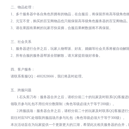
二、物品处理：
1
、多个服务器中各自角色所拥有的物品，在合服后，将保留所有高等级角色
2
、元宝不变，购买的百宝阁物品也只能保留高等级角色服务器的百宝阁物品
3
、请在果园有果树的玩家尽快采摘，合服后果树数据将不再保留。
三、社会关系
1
、服务器进行合并之后，玩家人物帮派、好友、婚姻等社会关系将被自动解
2
、所有合服的服务器帮派全部解散，请大家提前做好准备。
四、客户服务：
请联系客服
QQ
：
4002828666
，我们将及时处理。
五、跨服问题
1.
石头剪刀布：服务器合并之后，请积分前二十的玩家及时联系
QQ
客服进
领取月参与礼包不用任何分数限制（角色等级必须大于等于
200
级）。
2.
跨服战场：服务器合并之后，请积分前二十的玩家及时联系
QQ
客服进行
前往对应
NPC
处领取跨服战场月参与礼包（角色等级必须大于等于
300
级）。
本次活动旨在为玩家提供一个更新更大的江湖，希望此次相关服务器的合并，