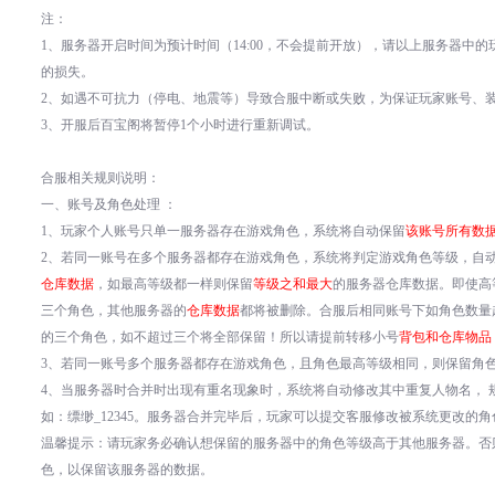
注：
1
、服务器开启时间为预计时间（
14:00
，不会提前开放），请以上服务器中的
的损失。
2
、如遇不可抗力（停电、地震等）导致合服中断或失败，为保证玩家账号、
3
、开服后百宝阁将暂停
1
个小时进行重新调试。
合服相关规则说明：
一、账号及角色处理
：
1
、玩家个人账号只单一服务器存在游戏角色，系统将自动保留
该账号所有数
2
、若同一账号在多个服务器都存在游戏角色，系统将判定游戏角色等级，自
仓库数据
，如最高等级都一样则保留
等级之和最大
的服务器仓库数据。即使高
三个角色，其他服务器的
仓库数据
都将被删除。合服后相同账号下如角色数量
的三个角色，如不超过三个将全部保留！所以请提前转移小号
背包和仓库物品
3
、若同一账号多个服务器都存在游戏角色，且角色最高等级相同，则保留角
4
、当服务器时合并时出现有重名现象时，系统将自动修改其中重复人物名，
如：缥缈
_12345
。服务器合并完毕后，玩家可以提交客服修改被系统更改的角
温馨提示：请玩家务必确认想保留的服务器中的角色等级高于其他服务器。否
色，以保留该服务器的数据。