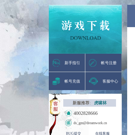
新手指引
帐号注册
帐号充值
客服中心
新服推荐:
虎啸林
4002828666
ds_gm@dreamwork.cn
BUG提交
在线客服