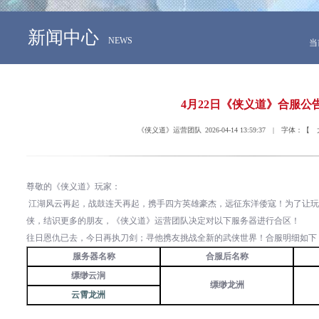
新闻中心
NEWS
当
4月22日《侠义道》合服公
《侠义道》运营团队 2026-04-14 13:59:37 | 字体：【
尊敬的《侠义道》玩家：
江湖风云再起，战鼓连天再起，携手四方英雄豪杰，远征东洋倭寇！为了让玩
侠，结识更多的朋友，《侠义道》运营团队决定对以下服务器进行合区！
往日恩仇已去，今日再执刀剑；寻他携友挑战全新的武侠世界！合服明细如下
服务器名称
合服后名称
缥缈云涧
缥缈龙洲
云霄龙洲