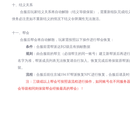
十、
结义关系
合服后玩家结义关系将自动解除（结义等级保留），需重新组队完成结
侠务必注意如不重新结义的情况下结义令牌属性无法激活。
十一、
帮会
合服后帮会将自动解散，玩家需按照以下操作进行帮会恢复：
条件
：合服前需帮派达到
2
级且有捐献数据
规则
：由合服前的帮主（必须帮主的同一账号）建立新帮派后再进
名字为准，帮派成员列表无法恢复请自行加入。恢复完成后将保留原帮派
留。
流程
：合服后前往京城
194.97
帮派恢复
NPC
进行恢复，合服后请及时
注：三级或以上帮会可按照该流程进行操作，如同账号在不同服务
会等级相同则保留帮会经验最高的帮会）！