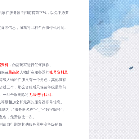
玩家在服务器关闭前提前下线，以免不必要
装备等信息，游戏将回档至合服停机时间。
据资料
，勿需玩家进行任何操作。
动保留
最高级
人物所在服务器的
账号资料及
等级人物所在服只有一个角色，其他服有
超过三个，那么合服后只保留等级最靠前
，一旦合服删除将
无法进行找回
。
色等级相加之和最高的服务器账号信息。
规则为：“服务器名称”
+
“
_
”
+
“数字编号”；
色名，免费修改一次。
则请自行删除其他服务器中高等级的角