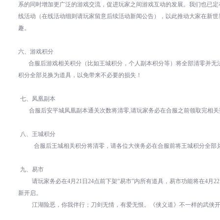
系的同时增加更广泛的游戏交流，促进玩家之间游戏互动的发展。我们也已定
线活动（在线活动细则请玩家留意后续活动新闻公告），以此推动大家在新世
趣。
六、游戏积分
合服后游戏相关积分（比如王城积分，个人副本积分等）将全部清零并无
积分全部兑换为道具，以免带来不必要的损失！
七、
凤凰副本
合服后安平城凤凰副本通关次数将清零
,
请玩家务必在合服之前领取完相关
八、
王城积分
合服后王城相关积分将清零，请各位大侠务必在合服前将王城积分全部
九、
易市
请玩家务必在
4
月
21
日
24
点前下架“易市”内所有道具，易市功能将在
4
月
22
新开启。
江湖险恶，你我伴行；刀剑无情，有爱无恨。《侠义道》不一样的武侠