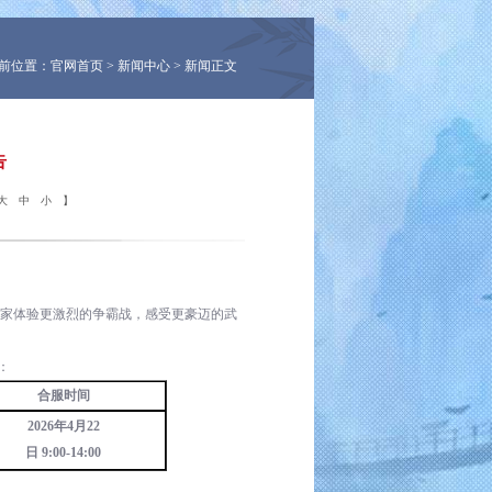
前位置：
官网首页
>
新闻中心
> 新闻正文
告
大
中
小
】
家体验更激烈的争霸战，感受更豪迈的武
：
合服时间
2026
年
4
月
22
日
9:00-14:00