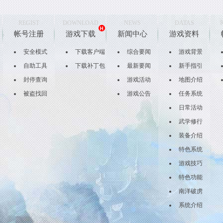
REGIST
DOWNLOAD
NEWS
DATAS
帐号注册
游戏下载
新闻中心
游戏资料
安全模式
下载客户端
综合要闻
游戏背景
自助工具
下载补丁包
最新要闻
新手指引
封停查询
游戏活动
地图介绍
被盗找回
游戏公告
任务系统
日常活动
武学修行
装备介绍
特色系统
游戏技巧
特色功能
南洋破虏
系统介绍