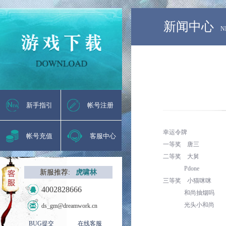
新闻中心
N
新手指引
帐号注册
幸运令牌
帐号充值
客服中心
一等奖
唐三
二等奖
大舅
Pdone
新服推荐:
虎啸林
三等奖
小猫咪咪
4002828666
和尚抽烟吗
光头小和尚
ds_gm@dreamwork.cn
BUG提交
在线客服