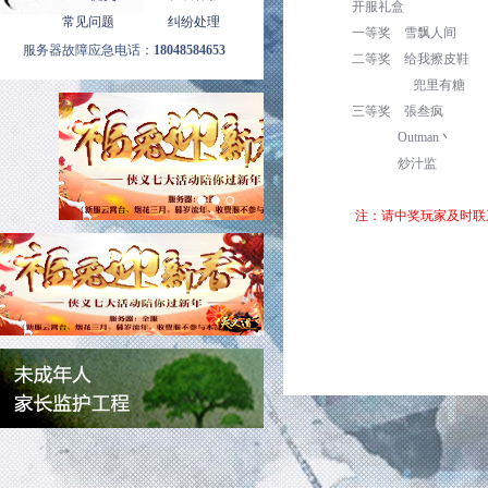
开服礼盒
常见问题
纠纷处理
一等奖
雪飘人间
服务器故障应急电话：
18048584653
二等奖
给我擦皮鞋
兜里有糖
三等奖
張叁疯
Outman
丶
炒汁监
注：请中奖玩家及时联