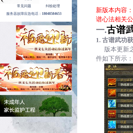
常见问题
纠纷处理
新版本内容
服务器故障应急电话：
18048584653
谱心法相关
古谱
一.
1.
古谱武功
版本更新
件如下所示