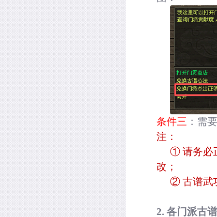
条件三
：需
注：
① 请务
改；
② 古谱
2.
各门派古