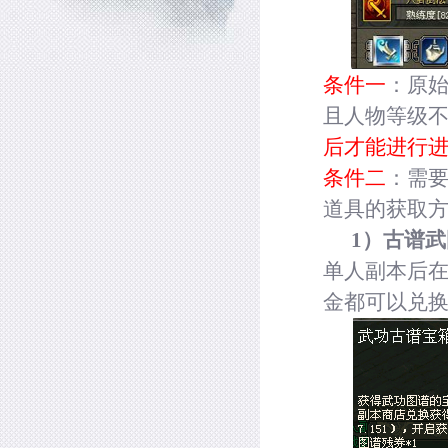
条件一
：原
且人物等级
后才能进行
条件二
：需
道具的获取
1
）古谱武
单人副本后
金都可以兑