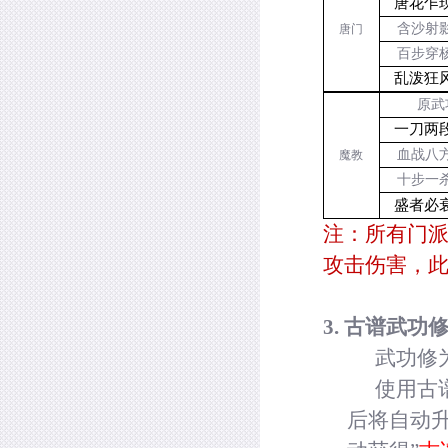
唐花乍现
含沙射影
唐门
百步穿杨
乱泼狂风
原武
一刀两段
血战八方
魔教
十步一杀
盛者必衰
注：所有门
攻击伤害，
3.
古谱武功
武功修
使用古
后将自动