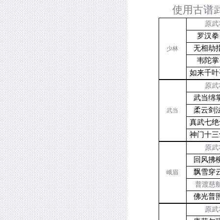
使用古谱
原武
罗汉拳
无相劫指
少林
韦陀掌
如来千叶
原武
武当绵掌
柔云剑法
武当
真武七绝
神门十三
原武
回风拂柳
飘雪穿云
峨眉
普渡慈航
佛光普照
原武