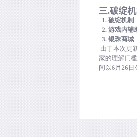
三.
破绽机
1.
破绽机制
2.
游戏内辅
3.
银珠商城
由于本次更
家的理解门
间以6月
26
日