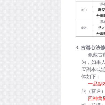
原
唐
唐门
丹田
原
圣
魔教
丹田
3.
古谱心法
佩戴古
为，如果
应副本或游
体如下：
一品副
瓶（普通
四神兽