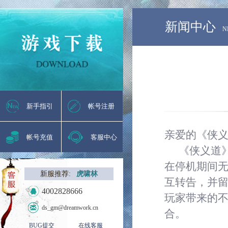
新闻中心
N
新手指引
帐号注册
亲爱的《侠
帐号充值
客服中心
《侠义道
在停机期间
新服推荐:
虎啸林
互转告，并
4002828666
玩家带来的
ds_gm@dreamwork.cn
合。
BUG提交
在线客服