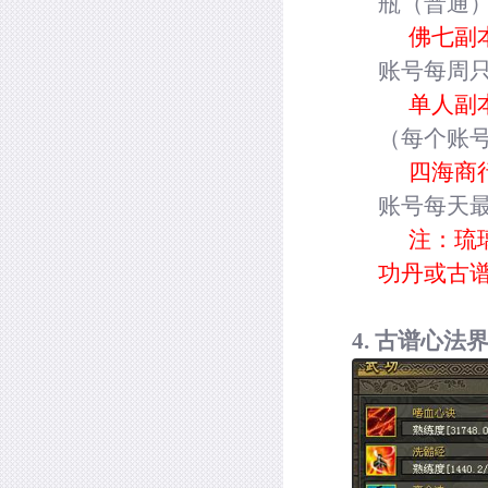
瓶（普通
佛七副
账号每周
单人副
（每个账
四海商
账号每天
注：琉
功丹或古
4.
古谱心法