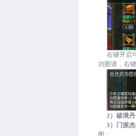
右键开启可
功图谱，右
2
）破境丹
3
）门派杰
图：