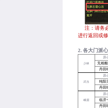
注：请务
进行返回或
2.
各大门派
原
无相
少林
丹田
原
纯阳
武当
丹田
原
临济
峨眉
丹田