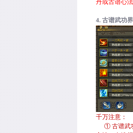
丹或古谱心
4.
古谱武功
千万注意：
① 古谱