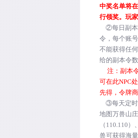
中奖名单将
行领奖。玩
②每日副本
令，每个账
不能获得任
给的副本令
注：副本令
可在此
NPC
处
先得，令牌
③每天定时
地图万兽山
（
110.110
）
兽可获得海