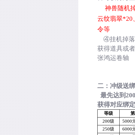
神兽随机掉
云纹翡翠
*20
令等
④挂机掉落
获得道具或
张鸿运卷轴
二：冲级送
最先达到
20
获得对应绑
等级
200
级
5000
250
级
6000