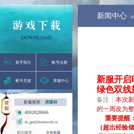
新闻中心
N
新手指引
帐号注册
新服开启
帐号充值
客服中心
绿色双线
备注：
本次
新服推荐:
虎啸林
的一周改为
4002828666
重要提醒
ds_gm@dreamwork.cn
（超出经验
BUG提交
在线客服