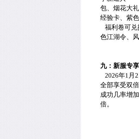
包、烟花大
经验卡、紫
福利卷可兑
色江湖令、
九：新服专
2026
年
1
月
2
全部享受双
成功几率增
倍。