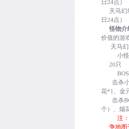
日
24
点）
天马幻
日
24
点）
怪物介
价值的游
天马幻
小
20
只
BOS
击杀小
花
*1
、金
击杀
B
个）、烟
注
争地图