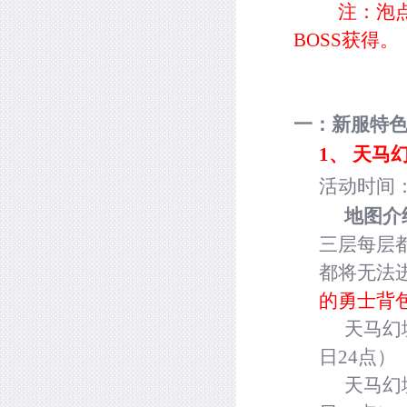
注：泡点
BOSS
获得。
一：新服特
1、
天马
活动时间
地图介
三层每层
都将无法
的勇士背
天马幻
日
24
点）
天马幻