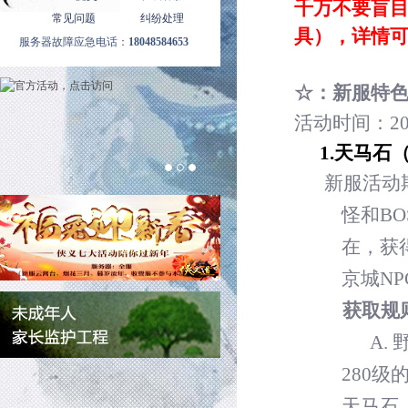
千万不要盲
常见问题
纠纷处理
具），详情
服务器故障应急电话：
18048584653
☆：新服特
活动时间：
2
1.
天马石
新服活动
怪和
BO
在，获
京城
NP
获取规
A.
280
级
天马石