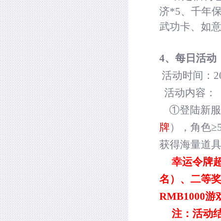
济
*5
、千年
武功卡、如
4
、每日活动
活动时间：
2
活动内容：
①登陆新服
牌
），角色≥
获得海量道
幸运令牌超
名）、二等
RMB1000
游
注：活动结