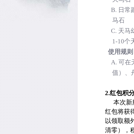
B.
日常
马石
C.
天马
1-10
个
使用规则
A.
可在
值）、
2.
红包积
本次新
红包将获
以领取额
清零），