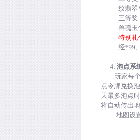
纹翡翠
三等奖
兽魂玉
特别礼
经
*99
4.
泡点系
玩家每个
点令牌兑换
天最多泡点
将自动传出
地图设
b
c