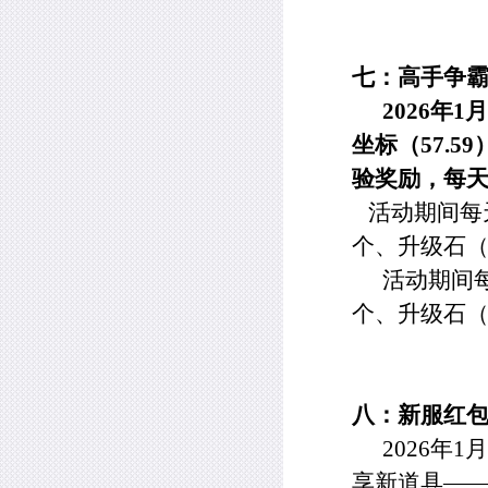
七：高手争
2026
年
1
月
坐标（
57.59
验奖励，每
活动期间每天
个、升级石
活动期间
个、升级石
八：新服红
2026
年
1
月
享新道具—