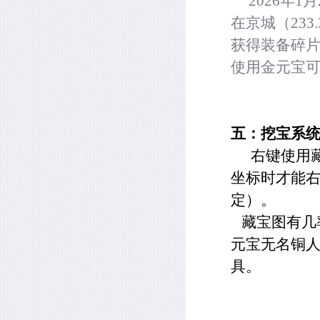
2026
年
1
月
在京城（
233.
获得装备碎
使用金元宝
五：挖宝系
右键使用
坐标时才能
定）。
藏宝图有几
元宝无名铜人
具。