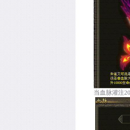
当血脉灌注
2