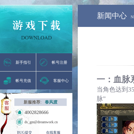
新闻中心
N
新手指引
帐号注册
一
：
血脉
帐号充值
客服中心
当角色达到
3
脉”
新服推荐:
春风渡
4002828666
ds_gm@dreamwork.cn
BUG提交
在线客服