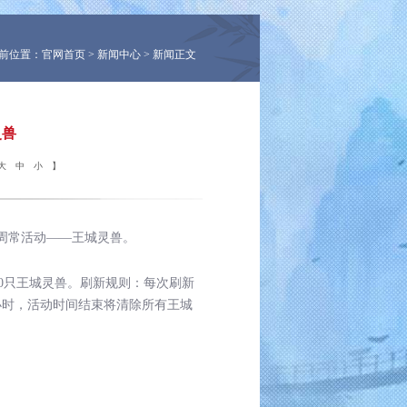
前位置：
官网首页
>
新闻中心
> 新闻正文
灵兽
大
中
小
】
周常活动——王城灵兽。
0
只王城
灵
兽
。
刷新规则：每次刷新
小时，
活动时间结束
将清除所有
王城