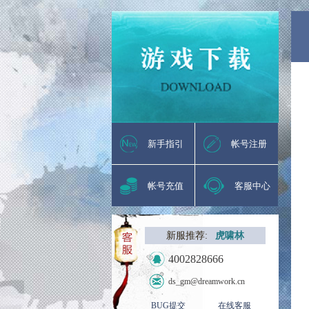
新手指引
帐号注册
帐号充值
客服中心
新服推荐:
虎啸林
4002828666
ds_gm@dreamwork.cn
BUG提交
在线客服