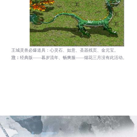
王城灵兽必爆道具：心灵石、如意、圣器残页、金元宝。
注：
经典版——暮岁流年、畅爽服——烟花三月没有此活动。