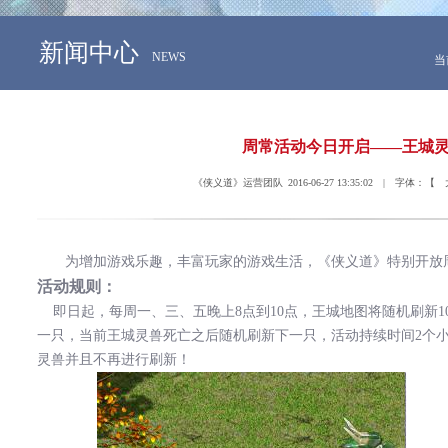
新闻中心
NEWS
当
周常活动今日开启——王城
《侠义道》运营团队 2016-06-27 13:35:02 | 字体：【
为增加游戏乐趣，丰富玩家的游戏生活，《侠义道》特别开放
活动规则：
即日起，
每周一
、
三
、五
晚上
8
点到
10
点，王城地图将随机刷新
1
一只，当
前王城灵兽
死亡之后随机刷新下一只，活动持续时间
2
个
灵兽
并且不再进行刷新！