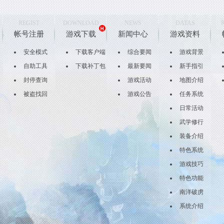
REGIST
DOWNLOAD
NEWS
DATAS
帐号注册
游戏下载
新闻中心
游戏资料
安全模式
下载客户端
综合要闻
游戏背景
自助工具
下载补丁包
最新要闻
新手指引
封停查询
游戏活动
地图介绍
被盗找回
游戏公告
任务系统
日常活动
武学修行
装备介绍
特色系统
游戏技巧
特色功能
南洋破虏
系统介绍