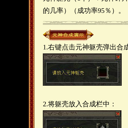
的几率）（成功率95％）。
1.右键点击元神躯壳弹出合
2.将躯壳放入合成栏中：